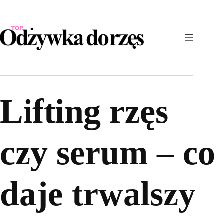
Przejdź
do
treści
Lifting rzęs
czy serum – co
daje trwalszy