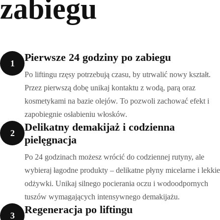
zabiegu
Pierwsze 24 godziny po zabiegu
1
Po liftingu rzęsy potrzebują czasu, by utrwalić nowy kształt.
Przez pierwszą dobę unikaj kontaktu z wodą, parą oraz
kosmetykami na bazie olejów. To pozwoli zachować efekt i
zapobiegnie osłabieniu włosków.
Delikatny demakijaż i codzienna
2
pielęgnacja
Po 24 godzinach możesz wrócić do codziennej rutyny, ale
wybieraj łagodne produkty – delikatne płyny micelarne i lekkie
odżywki. Unikaj silnego pocierania oczu i wodoodpornych
tuszów wymagających intensywnego demakijażu.
Regeneracja po liftingu
3