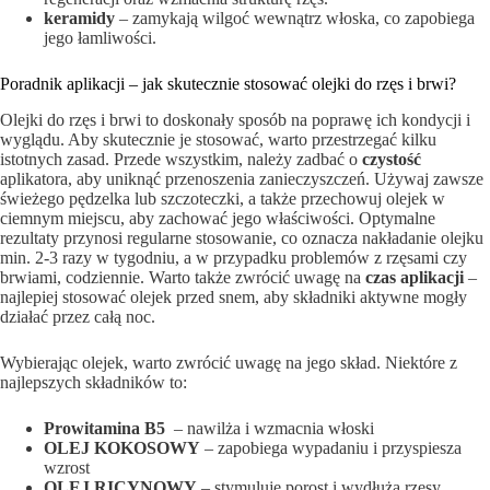
keramidy
– zamykają wilgoć wewnątrz włoska, co zapobiega
⁣jego łamliwości.
Poradnik aplikacji – jak skutecznie stosować olejki do rzęs i brwi?
Olejki do⁤ rzęs i brwi to ⁤doskonały sposób ‌na poprawę ich kondycji i
wyglądu. Aby​ skutecznie‌ je stosować, ‌warto przestrzegać kilku
istotnych zasad. Przede wszystkim, należy zadbać o
czystość
aplikatora, aby uniknąć przenoszenia zanieczyszczeń. Używaj zawsze
świeżego pędzelka lub szczoteczki, a także przechowuj olejek w
ciemnym miejscu,​ aby zachować jego właściwości. Optymalne
rezultaty przynosi regularne stosowanie, co oznacza nakładanie olejku
min. 2-3 razy w tygodniu, a w przypadku problemów z rzęsami czy
brwiami, codziennie. Warto ​także zwrócić uwagę na
czas aplikacji
–
najlepiej stosować olejek przed snem, aby składniki aktywne mogły
działać ⁣przez ‌całą noc.
Wybierając olejek, warto zwrócić uwagę na jego skład. Niektóre z
najlepszych składników to:‍
Prowitamina B5
‌ – nawilża ⁢i ‌wzmacnia włoski
OLEJ KOKOSOWY
– zapobiega wypadaniu i⁢ przyspiesza
wzrost
OLEJ RICYNOWY
– stymuluje porost⁢ i ‍wydłuża rzęsy