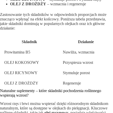
OLEJ Z DROŻDŻY
– wzmacnia i regeneruje
Zastosowanie tych ‌składników w odpowiednich proporcjach może
znacząco wpłynąć na efekt ⁣końcowy. Poniższa tabela przedstawia,
jakie składniki ‍dominują w popularnych olejkach oraz ich główne ​
działanie:
Składnik
Działanie
Prowitamina B5
Nawilża, wzmacnia
OLEJ KOKOSOWY
Przyspiesza wzrost
OLEJ ⁢RICYNOWY
Stymuluje porost
OLEJ ​Z⁢ DROŻDŻY
Regeneruje
Naturalne suplementy⁤ – które składniki pochodzenia roślinnego‍
wspierają wzrost?
Wzrost rzęs i brwi można wspierać dzięki różnorodnym składnikom
naturalnym, które są dostępne ‌w olejkach do pielęgnacji. ​Kluczowe
roślinne składniki, takie jak⁣
olej ⁢rycynowy
,‍ posiadają właściwości