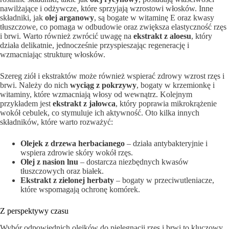
nawilżające i⁢ odżywcze, które sprzyjają wzrostowi włosków. Inne
składniki, jak
olej arganowy
, są⁢ bogate w witaminę E oraz kwasy⁣
tłuszczowe, co pomaga w odbudowie oraz zwiększa elastyczność rzęs
i brwi. Warto również zwrócić uwagę na
ekstrakt z aloesu
, który⁢
działa delikatnie, jednocześnie przyspieszając regenerację i
wzmacniając ⁤strukturę włosków.
Szereg ziół i ekstraktów może również wspierać zdrowy wzrost rzęs i
brwi. Należy ⁢do nich
wyciąg z pokrzywy
, bogaty w krzemionkę i
witaminy, które wzmacniają włosy od wewnątrz. Kolejnym
przykładem jest
ekstrakt z jałowca
, który poprawia​ mikrokrążenie
wokół cebulek, co stymuluje ich aktywność. Oto kilka innych
składników, które warto rozważyć:
Olejek z ​drzewa herbacianego
– działa⁢ antybakteryjnie i
wspiera zdrowie skóry wokół rzęs.
Olej⁢ z nasion lnu
– dostarcza niezbędnych kwasów
tłuszczowych oraz białek.
Ekstrakt z zielonej herbaty
– ​bogaty w przeciwutleniacze,⁢
które wspomagają ochronę komórek.
Z perspektywy czasu
Wybór odpowiednich olejków do pielęgnacji rzęs i brwi to kluczowy