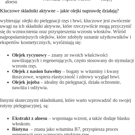
aloesu
Kluczowe składniki aktywne – ⁢jakie olejki naprawdę⁣ działają?
wybierając olejki do pielęgnacji rzęs i ⁤brwi, kluczowe jest zwrócenie
uwagi ‌na ich ​składniki aktywne, które rzeczywiście mogą przyczynić
się do⁣ wzmocnienia oraz przyspieszenia​ wzrostu włosków. Wśród
najpopularniejszych olejków, które‌ zdobyły uznanie użytkowników⁢ i
ekspertów kosmetycznych, wyróżniają się:
Olejek ⁢rycynowy
– znany⁢ ze swoich właściwości
nawilżających i regenerujących, często stosowany do stymulacji
wzrostu rzęs.
Olejek z nasion bawełny
– ‌bogaty w witaminy i kwasy
tłuszczowe, wspiera elastyczność i zdrowy wygląd brwi.
Olejek jojoba
– idealny do⁤ pielęgnacji, ⁣działa ochronnie,⁤
nawilża i odżywia.
Innymi skutecznymi ⁣składnikami, które‍ warto wprowadzić do swojej
rutyny pielęgnacyjnej, są:
Ekstrakt z aloesu
– wspomaga wzrost, a także dodaje blasku
włoskom.
Biotyna
⁣ – znana ‌jako ⁣witamina B7, przyspiesza proces
regeneracji oraz wzmacnia strukturę rzęs.