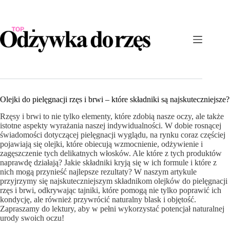
Przejdź
do
treści
Olejki do pielęgnacji rzęs i brwi – które składniki są najskuteczniejsze?
Rzęsy i brwi to nie ⁤tylko elementy, które zdobią nasze oczy, ale ​także
istotne aspekty wyrażania naszej indywidualności. W dobie rosnącej
świadomości dotyczącej pielęgnacji wyglądu, na rynku ​coraz częściej⁣
pojawiają⁣ się olejki, które obiecują wzmocnienie, odżywienie i
zagęszczenie tych delikatnych włosków. Ale‍ które ⁢z tych produktów
naprawdę‌ działają? Jakie składniki kryją się w ich formule i ‍które ⁢z
⁤nich⁢ mogą przynieść najlepsze rezultaty? W naszym artykule​
przyjrzymy się najskuteczniejszym składnikom olejków do pielęgnacji
rzęs i brwi,​ odkrywając tajniki, które pomogą nie tylko poprawić​ ich
kondycję, ale również przywrócić naturalny blask i​ objętość.
Zapraszamy⁢ do lektury, aby w⁣ pełni wykorzystać potencjał naturalnej
urody swoich⁣ oczu!