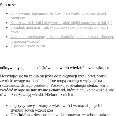
Spis treści
Odkrywamy tajemnice olejków – co⁤ warto wiedzieć⁢ przed
zakupem
Kluczowe składniki aktywne –‍ jakie olejki naprawdę ⁤działają?
Poradnik ​aplikacji⁢ – jak ‍skutecznie stosować olejki do rzęs i
brwi?
Naturalne ‍suplementy – które składniki pochodzenia roślinnego
wspierają wzrost?
Z perspektywy czasu
odkrywamy tajemnice⁢ olejków – co warto⁤ wiedzieć przed zakupem
Decydując się na zakup‌ olejków ​do pielęgnacji rzęs i brwi, warto
zwrócić uwagę⁤ na ‌składniki, które mogą znacząco wpłynąć na
⁢skuteczność danego produktu. Poszukując idealnego⁢ olejku, ⁢warto
zwrócić uwagę na
naturalne⁣ składniki
, które ⁤nie⁤ tylko nawilżają, ale
również odżywiają włoski. Niektóre‌ z nich to:
olej rycynowy
‌- ⁣znany ‍z właściwości wzmacniających i
stymulujących⁢ wzrost rzęs.
Olej jojoba
– doskonale​ nawilża i sprawia, że włoski stają się