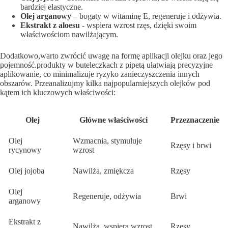
bardziej ‌elastyczne.
Olej arganowy
– bogaty w⁢ witaminę E, regeneruje i odżywia.
Ekstrakt z aloesu
-⁤ wspiera wzrost rzęs, dzięki swoim
właściwościom‍ nawilżającym.
Dodatkowo,warto zwrócić​ uwagę na formę aplikacji olejku ⁣oraz jego
pojemność.produkty w buteleczkach z pipetą ułatwiają precyzyjne
aplikowanie, co ⁣minimalizuje⁤ ryzyko zanieczyszczenia innych
obszarów.​ Przeanalizujmy kilka ‌najpopularniejszych olejków pod
kątem ich kluczowych właściwości:
Olej
Główne właściwości
Przeznaczenie
Olej
Wzmacnia, stymuluje
Rzęsy i brwi
rycynowy
wzrost
Olej jojoba
Nawilża, zmiękcza
Rzęsy
Olej
Regeneruje, odżywia
Brwi
arganowy
Ekstrakt z
Nawilża, wspiera wzrost
Rzęsy