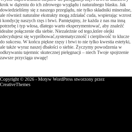
krok w dążeniu do⁤ ich zdrowego wyglądu i naturalnego blasku. Jak
dowiedzieliśmy się z naszego przeglądu, nie tylko składniki mineralne,⁤
ale również naturalne ekstrakty mogą‍ zdziałać cuda, wspierając wzrost
i kondycję naszych rzęs i brwi. Pamiętajmy, że każda z nas ma inną
potrzebę i typ włosa,⁤ dlatego‍ warto eksperymentować, aby znaleźć
idealne połączenie dla siebie. Niezależnie‍ od tego,które olejki
zdecydujesz się wypróbować,systematyczność i cierpliwość ‍to klucze‍
do sukcesu. W ‌końcu piękne rzęsy i brwi to nie‌ tylko kwestia estetyki,
ale także‍ wyraz naszej dbałości o siebie. Życzymy powodzenia w
odkrywaniu tajemnic skutecznej pielęgnacji –‌ niech Twoje spojrzenie​
zawsze przyciąga uwagę!
Copyright © 2026 - Motyw WordPress stworzony przez
CreativeThemes